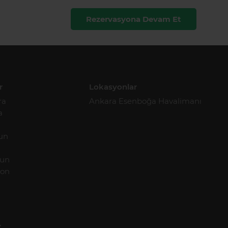
Rezervasyona Devam Et
r
Lokasyonlar
ra
Ankara Esenboğa Havalimanı
a
un
un
zon
.