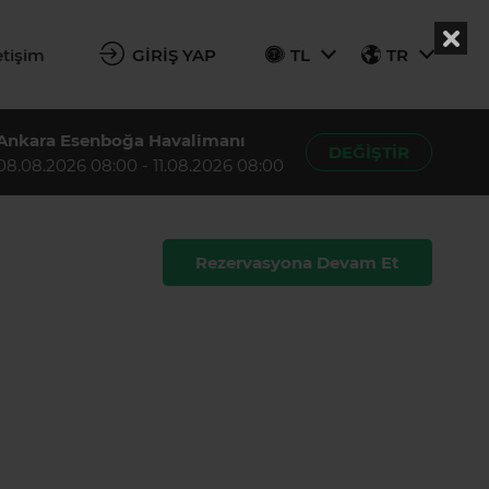
etişim
GİRİŞ YAP
TL
TR
Ankara Esenboğa Havalimanı
DEĞİŞTİR
08.08.2026 08:00 - 11.08.2026 08:00
Rezervasyona Devam Et