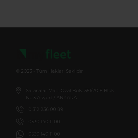
© 2023 - Tüm Hakları Saklıdır
Saracalar Mah. Özal Bulv. 351/20 E Blok
No:3 Akyurt / ANKARA
0 312 256 00 89
0530 140 11 00
0530 140 11 00