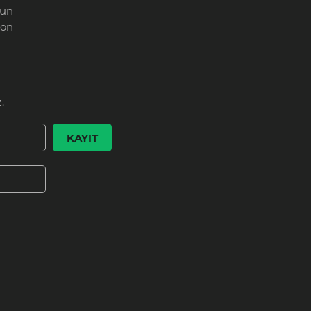
un
zon
.
KAYIT