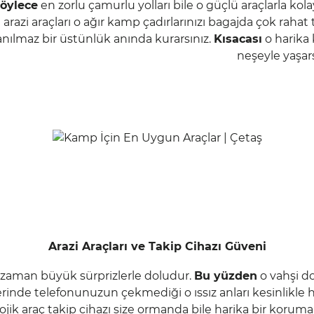
öylece
en zorlu çamurlu yolları bile o güçlü araçlarla kola
arazi araçları o ağır kamp çadırlarınızı bagajda çok rahat t
anılmaz bir üstünlük anında kurarsınız.
Kısacası
o harika 
neşeyle yaşars
Arazi Araçları ve Takip Cihazı Güveni
 zaman büyük sürprizlerle doludur.
Bu yüzden
o vahşi d
inde telefonunuzun çekmediği o ıssız anları kesinlikle
ojik araç takip cihazı size ormanda bile harika bir koruma 