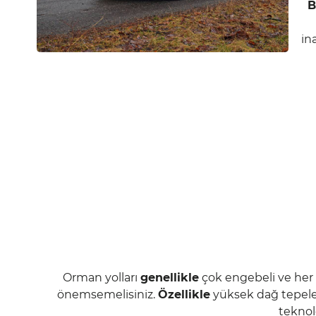
B
in
Orman yolları
genellikle
çok engebeli ve her
önemsemelisiniz.
Özellikle
yüksek dağ tepeler
teknol