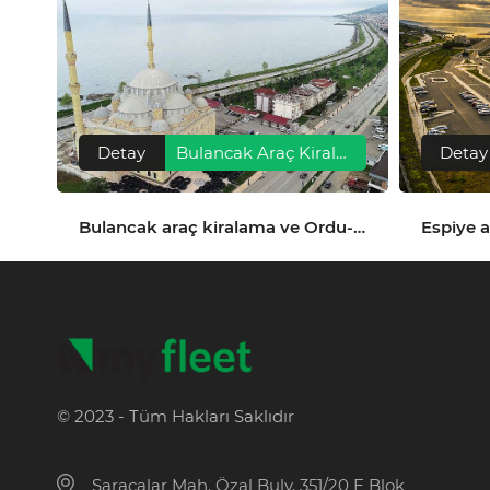
Detay
Bulancak Araç Kiralama, Havalimanı Transferi ve Gezilecek Yerler
Detay
Bulancak araç kiralama ve Ordu-Giresun Havalimanı transferiyle ilçeye konforlu, güvenli ve hızlı ulaşım sağlayın.
© 2023 - Tüm Hakları Saklıdır
Saracalar Mah. Özal Bulv. 351/20 E Blok