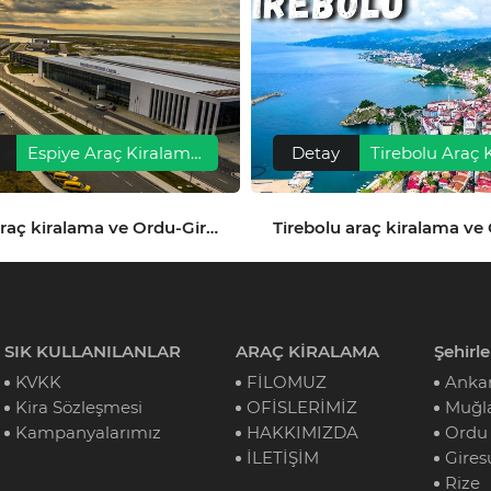
Espiye Araç Kiralama, Havalimanı Transferi ve Gezilecek Yerler
Detay
Espiye araç kiralama ve Ordu-Giresun Havalimanı transferiyle ilçeye konforlu, güvenli ve hızlı ulaşım sağlayın.
SIK KULLANILANLAR
ARAÇ KİRALAMA
Şehirle
KVKK
FİLOMUZ
Anka
Kira Sözleşmesi
OFİSLERİMİZ
Muğl
Kampanyalarımız
HAKKIMIZDA
Ordu
İLETİŞİM
Gires
Rize