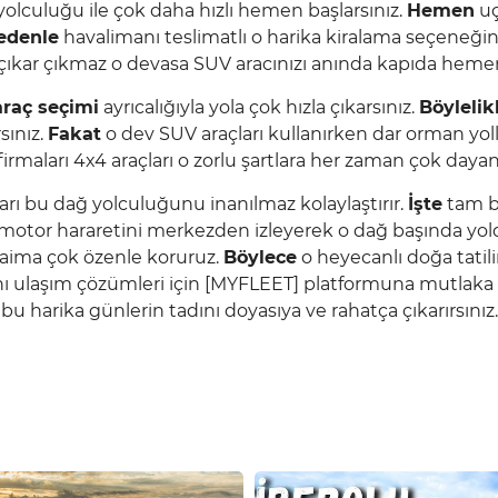
yolculuğu ile çok daha hızlı hemen başlarsınız.
Hemen
uç
edenle
havalimanı teslimatlı o harika kiralama seçeneğini
çıkar çıkmaz o devasa SUV aracınızı anında kapıda heme
raç seçimi
ayrıcalığıyla yola çok hızla çıkarsınız.
Böylelik
sınız.
Fakat
o dev SUV araçları kullanırken dar orman yoll
irmaları 4x4 araçları o zorlu şartlara her zaman çok dayanı
ları bu dağ yolculuğunu inanılmaz kolaylaştırır.
İşte
tam bu
 motor hararetini merkezden izleyerek o dağ başında yold
 daima çok özenle koruruz.
Böylece
o heyecanlı doğa tatil
ı ulaşım çözümleri için [
MYFLEET
] platformuna mutlak
bu harika günlerin tadını doyasıya ve rahatça çıkarırsınız.