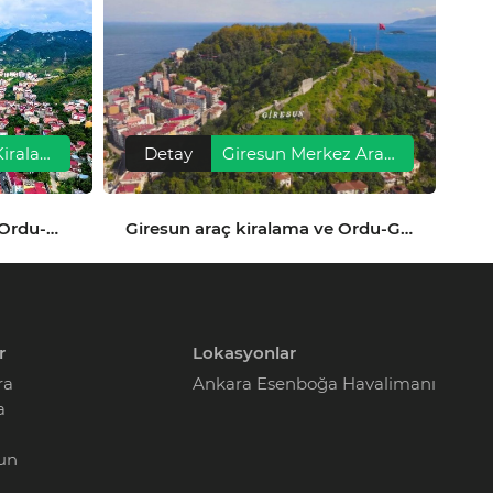
Tirebolu Araç Kiralama, Havalimanı Transferi ve Gezilecek Yerler
Detay
Giresun Merkez Araç Kiralama, Havalimanı Transferi ve Gezilecek Yerler
Tirebolu araç kiralama ve Ordu-Giresun Havalimanı transferiyle ilçeye konforlu, güvenli ve hızlı ulaşım sağlayın.
Giresun araç kiralama ve Ordu-Giresun Havalimanı transferiyle şehir merkezine konforlu, güvenli ve hızlı ulaşım sağlayın.
r
Lokasyonlar
ra
Ankara Esenboğa Havalimanı
a
un