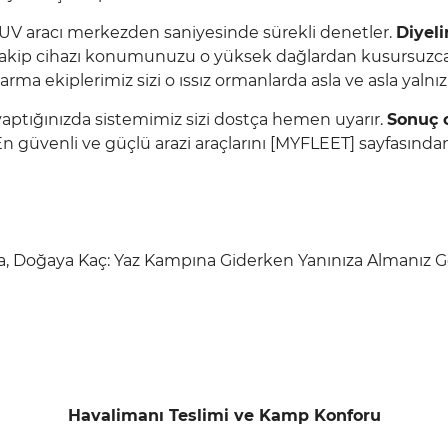
 SUV aracı merkezden saniyesinde sürekli denetler.
Diyeli
akip cihazı konumunuzu o yüksek dağlardan kusursuzca 
rma ekiplerimiz sizi o ıssız ormanlarda asla ve asla yalnı
yaptığınızda sistemimiz sizi dostça hemen uyarır.
Sonuç 
 güvenli ve güçlü arazi araçlarını [
MYFLEET
] sayfasında
Havalimanı Teslimi ve Kamp Konforu