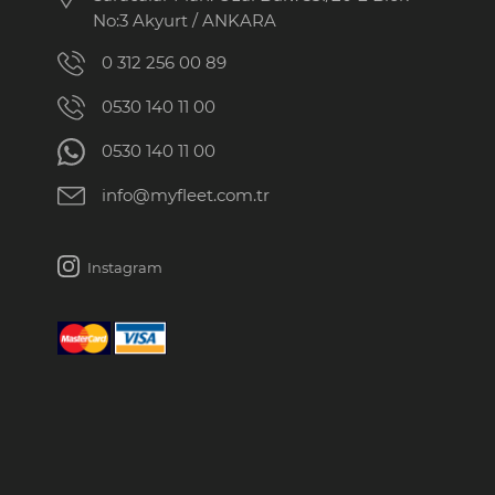
No:3 Akyurt / ANKARA
0 312 256 00 89
0530 140 11 00
0530 140 11 00
info@myfleet.com.tr
Instagram