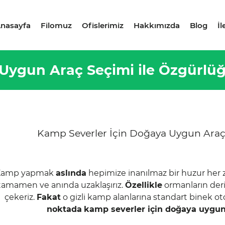
nasayfa
Filomuz
Ofislerimiz
Hakkımızda
Blog
İl
Uygun Araç Seçimi ile Özgürlüğ
Kamp Severler İçin Doğaya Uygun Araç 
Kamp yapmak
aslında
hepimize inanılmaz bir huzur her 
tamamen ve anında uzaklaşırız.
Özellikle
ormanların deri
çekeriz.
Fakat
o gizli kamp alanlarına standart binek ot
noktada
kamp severler için doğaya uygun