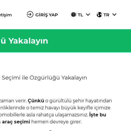
etişim
GİRİŞ YAP
TL
TR
ü Yakalayın
Seçimi ile Özgürlüğü Yakalayın
zaman verir.
Çünkü
o gürültülü şehir hayatından
nliklerinde o temiz havayı büyük keyifle içimize
omobillerle asla rahatça ulaşamazsınız.
İşte bu
 araç seçimi
hemen devreye girer.